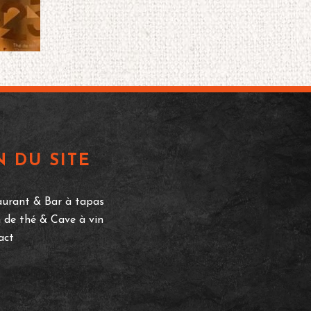
N DU SITE
aurant & Bar à tapas
 de thé & Cave à vin
act