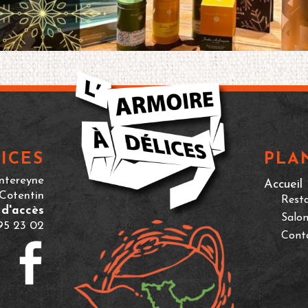
ICES
PLA
ntereyne
Accueil
Cotentin
Rest
 d'accès
Salon
 95 23 02
Cont