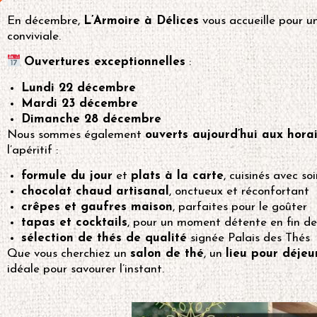
En décembre,
L’Armoire à Délices
vous accueille pour u
conviviale.
Ouvertures exceptionnelles
:
Lundi 22 décembre
Mardi 23 décembre
Dimanche 28 décembre
Nous sommes également
ouverts aujourd’hui aux hora
l’apéritif :
formule du jour
et
plats à la carte
, cuisinés avec so
chocolat chaud artisanal
, onctueux et réconfortant
crêpes et gaufres maison
, parfaites pour le goûter
tapas et cocktails
, pour un moment détente en fin de
sélection de thés de qualité
signée Palais des Thés
Que vous cherchiez un
salon de thé
, un
lieu pour déjeu
idéale pour savourer l’instant.